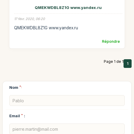
QMEKWDBL8Z1G www.yandex.ru
17 févr. 2020, 06:20
QMEKWDBL8Z1G www.yandex.ru
Répondre
Page 1 de 1
1
Nom
*:
Email
*
: