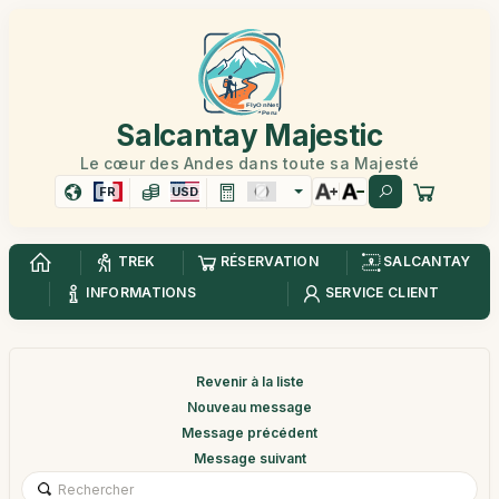
Salcantay Majestic
Le cœur des Andes dans toute sa Majesté
FR
USD
TREK
RÉSERVATION
SALCANTAY
INFORMATIONS
SERVICE CLIENT
Revenir à la liste
Nouveau message
Message précédent
Message suivant