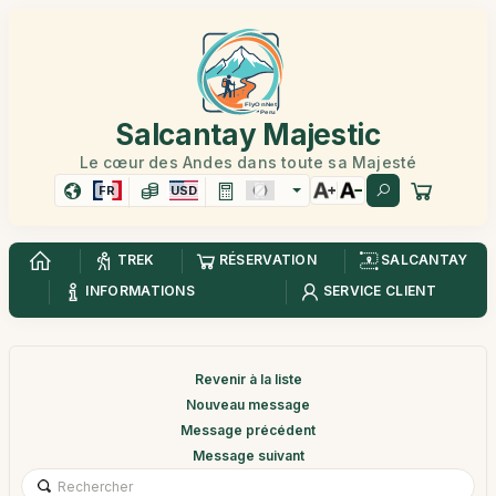
Salcantay Majestic
Le cœur des Andes dans toute sa Majesté
FR
USD
TREK
RÉSERVATION
SALCANTAY
INFORMATIONS
SERVICE CLIENT
Revenir à la liste
Nouveau message
Message précédent
Message suivant