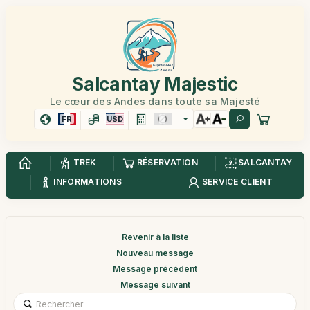
Salcantay Majestic
Le cœur des Andes dans toute sa Majesté
FR
USD
TREK
RÉSERVATION
SALCANTAY
INFORMATIONS
SERVICE CLIENT
Revenir à la liste
Nouveau message
Message précédent
Message suivant