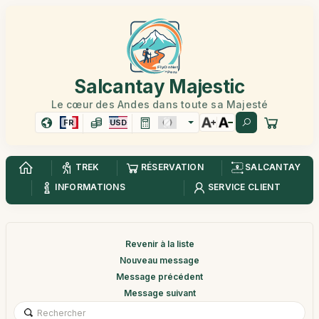
Salcantay Majestic
Le cœur des Andes dans toute sa Majesté
FR
USD
TREK
RÉSERVATION
SALCANTAY
INFORMATIONS
SERVICE CLIENT
Revenir à la liste
Nouveau message
Message précédent
Message suivant