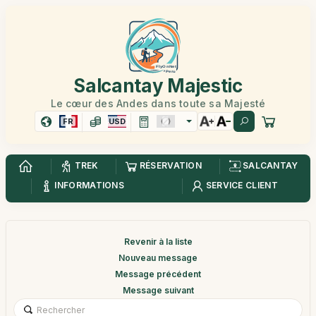
Salcantay Majestic
Le cœur des Andes dans toute sa Majesté
FR
USD
TREK
RÉSERVATION
SALCANTAY
INFORMATIONS
SERVICE CLIENT
Revenir à la liste
Nouveau message
Message précédent
Message suivant