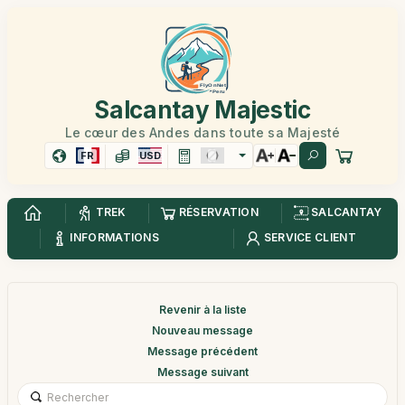
Salcantay Majestic
Le cœur des Andes dans toute sa Majesté
FR
USD
TREK
RÉSERVATION
SALCANTAY
INFORMATIONS
SERVICE CLIENT
Revenir à la liste
Nouveau message
Message précédent
Message suivant