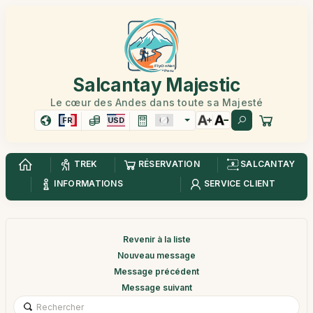
Salcantay Majestic
Le cœur des Andes dans toute sa Majesté
FR
USD
TREK
RÉSERVATION
SALCANTAY
INFORMATIONS
SERVICE CLIENT
Revenir à la liste
Nouveau message
Message précédent
Message suivant