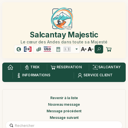
Salcantay Majestic
Le cœur des Andes dans toute sa Majesté
FR
USD
TREK
RÉSERVATION
SALCANTAY
INFORMATIONS
SERVICE CLIENT
Revenir à la liste
Nouveau message
Message précédent
Message suivant