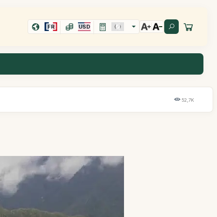
FR
USD
52,7K