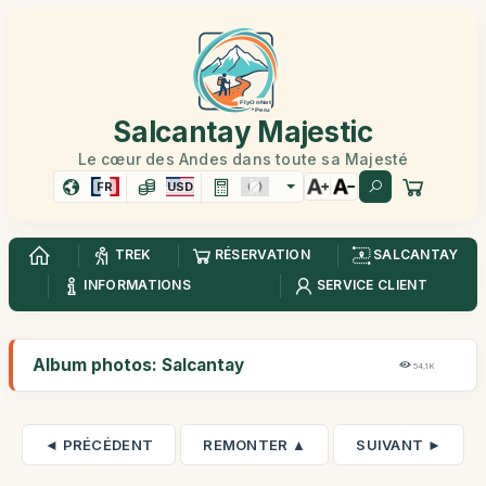
Salcantay Majestic
Le cœur des Andes dans toute sa Majesté
FR
USD
TREK
RÉSERVATION
SALCANTAY
INFORMATIONS
SERVICE CLIENT
Album photos: Salcantay
54,1K
◄ PRÉCÉDENT
REMONTER ▲
SUIVANT ►