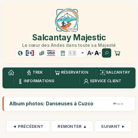
Salcantay Majestic
Le cœur des Andes dans toute sa Majesté
FR
USD
TREK
RÉSERVATION
SALCANTAY
INFORMATIONS
SERVICE CLIENT
Album photos: Danseuses à Cuzco
48,7K
◄ PRÉCÉDENT
REMONTER ▲
SUIVANT ►