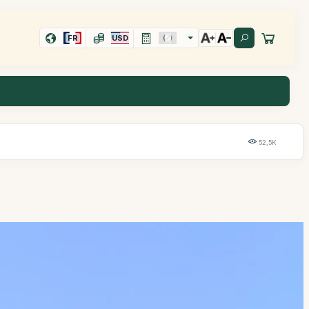
FR
USD
52,5K