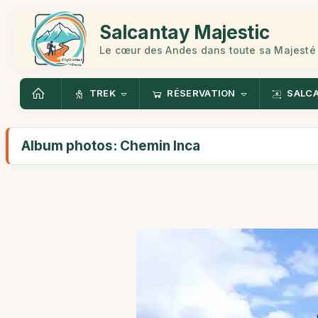
Salcantay Majestic
Le cœur des Andes dans toute sa Majesté
TREK
RÉSERVATION
SALC
Album photos: Chemin Inca