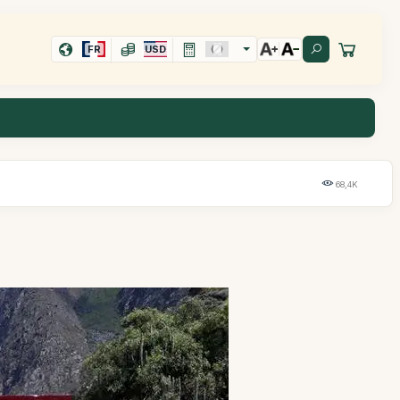
FR
USD
68,4K