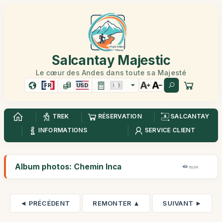
Salcantay Majestic
Le cœur des Andes dans toute sa Majesté
FR
USD
TREK
RÉSERVATION
SALCANTAY
INFORMATIONS
SERVICE CLIENT
Album photos: Chemin Inca
69,6K
◄ PRÉCÉDENT
REMONTER ▲
SUIVANT ►