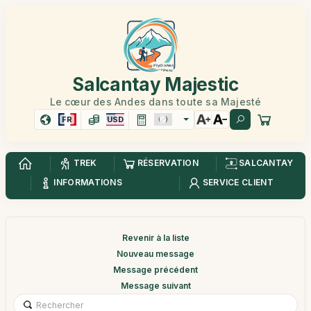
Salcantay Majestic
Le cœur des Andes dans toute sa Majesté
FR
USD
TREK
RÉSERVATION
SALCANTAY
INFORMATIONS
SERVICE CLIENT
Revenir à la liste
Nouveau message
Message précédent
Message suivant