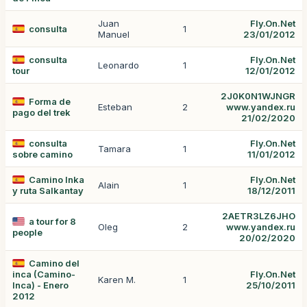
Juan
Fly.On.Net
consulta
1
Manuel
23/01/2012
consulta
Fly.On.Net
Leonardo
1
tour
12/01/2012
2J0K0N1WJNGR
Forma de
Esteban
2
www.yandex.ru
pago del trek
21/02/2020
consulta
Fly.On.Net
Tamara
1
sobre camino
11/01/2012
Camino Inka
Fly.On.Net
Alain
1
y ruta Salkantay
18/12/2011
2AETR3LZ6JHO
a tour for 8
Oleg
2
www.yandex.ru
people
20/02/2020
Camino del
inca (Camino-
Fly.On.Net
Karen M.
1
Inca) - Enero
25/10/2011
2012