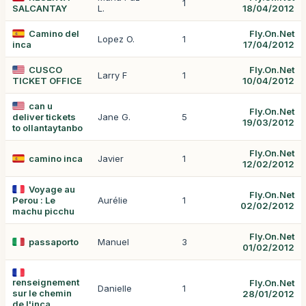
1
SALCANTAY
L.
18/04/2012
Camino del
Fly.On.Net
Lopez O.
1
inca
17/04/2012
CUSCO
Fly.On.Net
Larry F
1
TICKET OFFICE
10/04/2012
can u
Fly.On.Net
deliver tickets
Jane G.
5
19/03/2012
to ollantaytanbo
Fly.On.Net
camino inca
Javier
1
12/02/2012
Voyage au
Fly.On.Net
Perou : Le
Aurélie
1
02/02/2012
machu picchu
Fly.On.Net
passaporto
Manuel
3
01/02/2012
renseignement
Fly.On.Net
Danielle
1
sur le chemin
28/01/2012
de l'inca