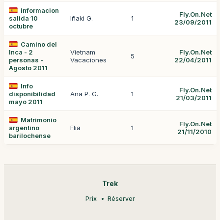
informacion
Fly.On.Net
salida 10
Iñaki G.
1
23/09/2011
octubre
Camino del
Inca - 2
Vietnam
Fly.On.Net
5
personas -
Vacaciones
22/04/2011
Agosto 2011
Info
Fly.On.Net
disponibilidad
Ana P. G.
1
21/03/2011
mayo 2011
Matrimonio
Fly.On.Net
argentino
Flia
1
21/11/2010
barilochense
Trek
Prix
Réserver