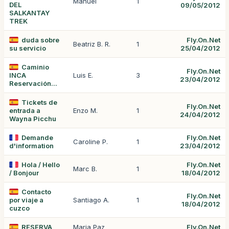
Manuel
1
DEL
09/05/2012
SALKANTAY
TREK
duda sobre
Fly.On.Net
Beatriz B. R.
1
su servicio
25/04/2012
Caminio
Fly.On.Net
INCA
Luis E.
3
23/04/2012
Reservación...
Tickets de
Fly.On.Net
entrada a
Enzo M.
1
24/04/2012
Wayna Picchu
Demande
Fly.On.Net
Caroline P.
1
d'information
23/04/2012
Hola / Hello
Fly.On.Net
Marc B.
1
/ Bonjour
18/04/2012
Contacto
Fly.On.Net
por viaje a
Santiago A.
1
18/04/2012
cuzco
RESERVA
Maria Paz
Fly.On.Net