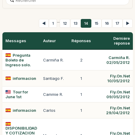
...
◀
1
12
13
14
15
16
17
▶
Dernière
Messages
Auteur
Réponses
réponse
Pregunta
Carmiña R.
Boleto de
Carmiña R.
2
02/05/2012
Ingreso solo.
Fly.On.Net
informacion
Santiago F.
1
10/05/2012
Tour for
Fly.On.Net
Cammie R.
1
June 1st
09/05/2012
Fly.On.Net
informacion
Carlos
1
29/04/2012
DISPONIBILIDAD
Y COTIZACION
Fly.On.Net