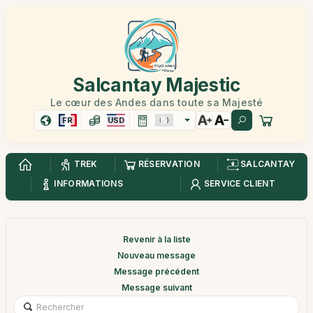
Salcantay Majestic
Le cœur des Andes dans toute sa Majesté
FR
USD
TREK
RÉSERVATION
SALCANTAY
INFORMATIONS
SERVICE CLIENT
Revenir à la liste
Nouveau message
Message précédent
Message suivant