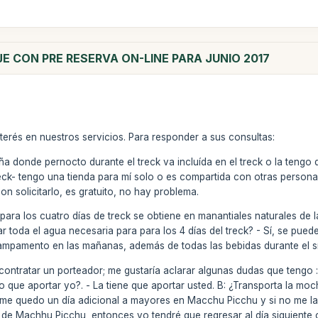
JE CON PRE RESERVA ON-LINE PARA JUNIO 2017
terés en nuestros servicios. Para responder a sus consultas:
 donde pernocto durante el treck va incluída en el treck o la tengo 
reck- tengo una tienda para mí solo o es compartida con otras personas?
on solicitarlo, es gratuito, no hay problema.
ra los cuatro días de treck se obtiene en manantiales naturales de la r
r toda el agua necesaria para para los 4 días del treck? - Sí, se pued
campamento en las mañanas, además de todas las bebidas durante el s
ntratar un porteador; me gustaría aclarar algunas dudas que tengo : 
o que aportar yo?. - La tiene que aportar usted. B: ¿Transporta la moch
me quedo un día adicional a mayores en Macchu Picchu y si no me la 
ela de Machhu Picchu, entonces yo tendré que regresar al día siguient