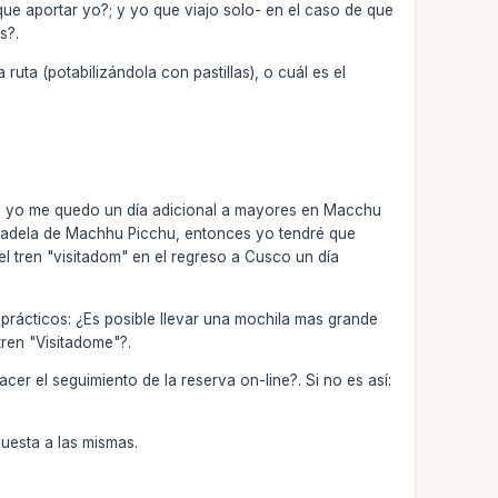
que aportar yo?; y yo que viajo solo- en el caso de que
s?.
uta (potabilizándola con pastillas), o cuál es el
:
rque yo me quedo un día adicional a mayores en Macchu
ciudadela de Machhu Picchu, entonces yo tendré que
el tren "visitadom" en el regreso a Cusco un día
rácticos: ¿Es posible llevar una mochila mas grande
tren "Visitadome"?.
cer el seguimiento de la reserva on-line?. Si no es así:
uesta a las mismas.