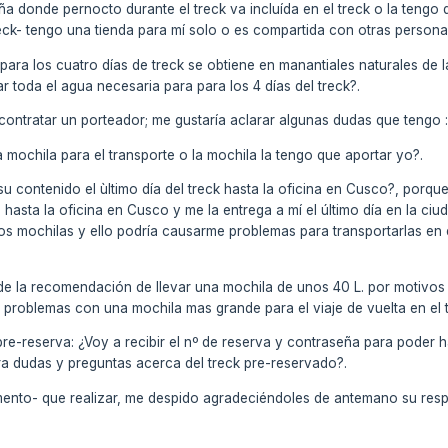
 donde pernocto durante el treck va incluída en el treck o la tengo 
treck- tengo una tienda para mí solo o es compartida con otras persona
ra los cuatro días de treck se obtiene en manantiales naturales de la r
r toda el agua necesaria para para los 4 días del treck?.
ontratar un porteador; me gustaría aclarar algunas dudas que tengo 
a mochila para el transporte o la mochila la tengo que aportar yo?.
 su contenido el ùltimo día del treck hasta la oficina en Cusco?, po
a hasta la oficina en Cusco y me la entrega a mí el último día en la 
dos mochilas y ello podría causarme problemas para transportarlas en 
 la recomendación de llevar una mochila de unos 40 L. por motivos p
ré problemas con una mochila mas grande para el viaje de vuelta en el 
re-reserva: ¿Voy a recibir el nº de reserva y contraseña para poder ha
ara dudas y preguntas acerca del treck pre-reservado?.
ento- que realizar, me despido agradeciéndoles de antemano su resp