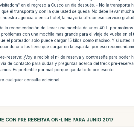
 "visitadom" en el regreso a Cusco un día después. - No la transporta
a que él transporta y con la que usted se queda. No debe llevar muchas
n nuestra agencia o en su hotel, la mayoría ofrece ese servicio gratui
 la recomendación de llevar una mochila de unos 40 L. por motivos p
ré problemas con una mochila mas grande para el viaje de vuelta en e
que el porteador solo puede cargar 15 kilos como máximo. Y si usted la 
 cuando uno los tiene que cargar en la espalda, por eso recomendamo
re-reserva: ¿Voy a recibir el nº de reserva y contraseña para poder ha
s la vía de contacto para dudas y preguntas acerca del treck pre-reser
amos. Es preferible por mail porque queda todo por escrito.
a cualquier consulta adicional.
JE CON PRE RESERVA ON-LINE PARA JUNIO 2017