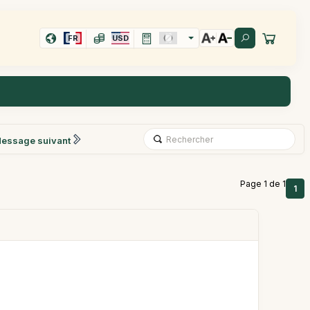
FR
USD
essage suivant
Page 1 de 1
1