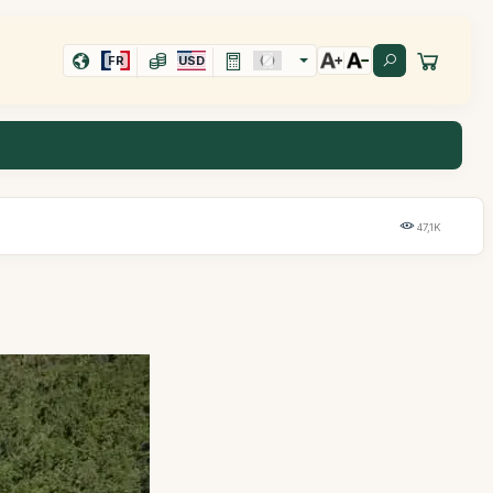
FR
USD
47,1K