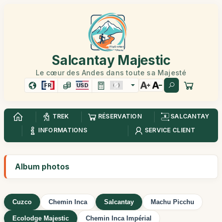
Salcantay Majestic
Le cœur des Andes dans toute sa Majesté
FR
USD
TREK
RÉSERVATION
SALCANTAY
INFORMATIONS
SERVICE CLIENT
Album photos
Cuzco
Chemin Inca
Salcantay
Machu Picchu
Ecolodge Majestic
Chemin Inca Impérial