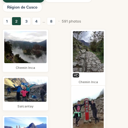
Région de Cusco
1
2
3
4
...
8
· 591 photos
Chemin Inca
Chemin Inca
Salcantay