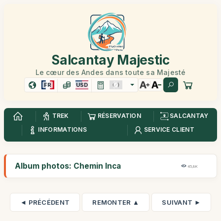
Salcantay Majestic
Le cœur des Andes dans toute sa Majesté
FR
USD
TREK
RÉSERVATION
SALCANTAY
INFORMATIONS
SERVICE CLIENT
Album photos: Chemin Inca
45,8K
◄ PRÉCÉDENT
REMONTER ▲
SUIVANT ►