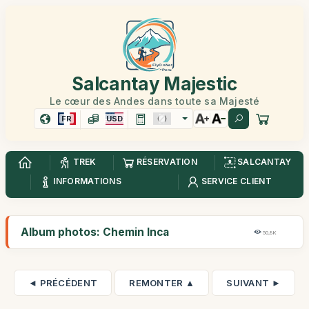
Salcantay Majestic
Le cœur des Andes dans toute sa Majesté
FR
USD
TREK
RÉSERVATION
SALCANTAY
INFORMATIONS
SERVICE CLIENT
Album photos: Chemin Inca
50,8K
◄ PRÉCÉDENT
REMONTER ▲
SUIVANT ►